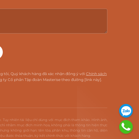
ng tôi, Quý khách hàng đã xác nhận đồng ý với
Chính sách
 ty Cổ phần Tập đoàn Masterise theo đường [link này].
ày. Tuy nhiên tài liệu chỉ dùng với mục đích tham khảo. Hình ảnh,
án chỉ nhằm mục đích minh họa, không phải là thông tin hiện thực
hưng không giới hạn: tên tòa, phân khu, thông tin căn hộ, diện
 liệu được thỏa thuận, ký kết chính thức với khách hàng.