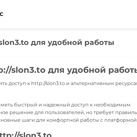
ỨC
/slon3.to для удобной работы
://slon3.to для удобной работ
ть доступ к http://slon3.to и альтернативным ресурс
меть быстрый и надежный доступ к необходимым
добное решение для пользователей, но требует правил
основные шаги для комфортной работы с платформой
p://slon3.to