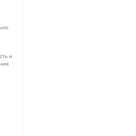
льно
сть и
ания