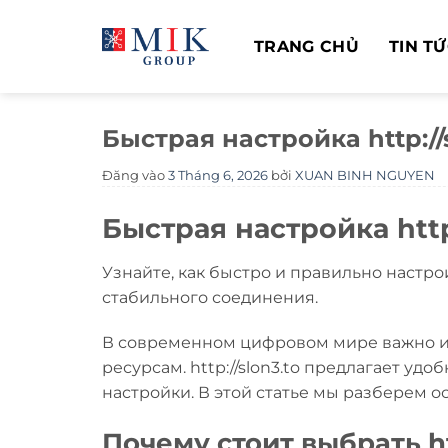
Bỏ
qua
TRANG CHỦ
TIN T
nội
dung
Быстрая настройка http:/
Đăng vào
3 Tháng 6, 2026
bởi
XUAN BINH NGUYEN
Быстрая настройка http
Узнайте, как быстро и правильно настрои
стабильного соединения.
В современном цифровом мире важно и
ресурсам. http://slon3.to предлагает у
настройки. В этой статье мы разберем 
Почему стоит выбрать htt