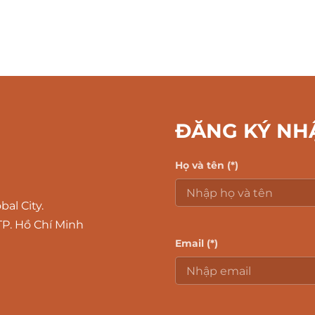
ĐĂNG KÝ NH
Họ và tên (*)
al City.
P. Hồ Chí Minh
Email (*)