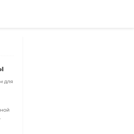
ы
ам для
ьной
.