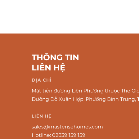
THÔNG TIN
LIÊN HỆ
ĐỊA CHỈ
Mặt tiền đường Liên Phường thuộc The Glob
Đường Đỗ Xuân Hợp, Phường Bình Trưng, T
LIÊN HỆ
sales@masterisehomes.com
Hotline:
02839 159 159