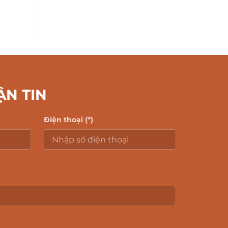
ẬN TIN
Điện thoại (*)