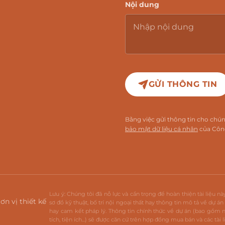
Nội dung
GỬI THÔNG TIN
Bằng việc gửi thông tin cho chú
bảo mật dữ liệu cá nhân
của Công
Lưu ý: Chúng tôi đã nỗ lực và cẩn trọng để hoàn thiện tài liệu n
ơn vị thiết kế
sơ đồ kỹ thuật, bố trí nội ngoại thất hay thông tin mô tả về dự 
hay cam kết pháp lý. Thông tin chính thức về dự án (bao gồm n
tích, tiện ích...) sẽ được căn cứ trên hợp đồng mua bán và các tài