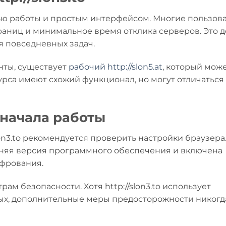
ью работы и простым интерфейсом. Многие пользов
раниц и минимальное время отклика серверов. Это д
ля повседневных задач.
нты, существует
рабочий http://slon5.at
, который мож
рса имеют схожий функционал, но могут отличаться
 начала работы
on3.to рекомендуется проверить настройки браузера
едняя версия программного обеспечения и включена
фрования.
ам безопасности. Хотя http://slon3.to использует
х, дополнительные меры предосторожности никогд