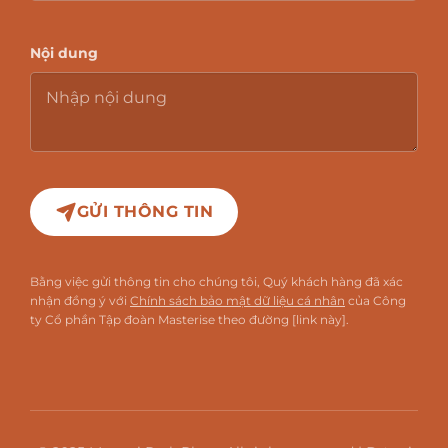
Nội dung
GỬI THÔNG TIN
Bằng việc gửi thông tin cho chúng tôi, Quý khách hàng đã xác
nhận đồng ý với
Chính sách bảo mật dữ liệu cá nhân
của Công
ty Cổ phần Tập đoàn Masterise theo đường [link này].