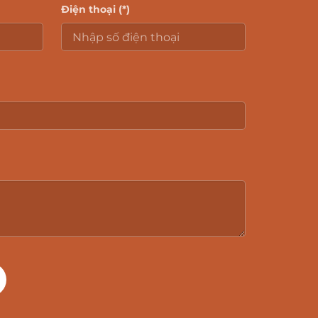
Điện thoại (*)