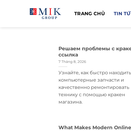
Bỏ
qua
TRANG CHỦ
TIN T
nội
dung
Решаем проблемы с крак
ссылка
7 Tháng 8, 2026
Узнайте, как быстро находит
компьютерные запчасти и
качественно ремонтировать
технику с помощью кракен
магазина.
What Makes Modern Onlin