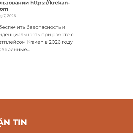
льзовании https://krekan-
.com
g 7, 2026
беспечить безопасность и
иденциальность при работе с
тплейсом Kraken в 2026 году
веренные...
ẬN TIN