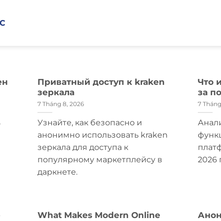
ỨC
ен
Приватный доступ к kraken
Что 
зеркала
за п
7 Tháng 8, 2026
7 Tháng
ь
Узнайте, как безопасно и
Анал
анонимно использовать kraken
функ
зеркала для доступа к
платф
популярному маркетплейсу в
2026 
даркнете.
e
What Makes Modern Online
Анон