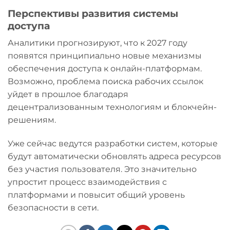
Перспективы развития системы
доступа
Аналитики прогнозируют, что к 2027 году
появятся принципиально новые механизмы
обеспечения доступа к онлайн-платформам.
Возможно, проблема поиска рабочих ссылок
уйдет в прошлое благодаря
децентрализованным технологиям и блокчейн-
решениям.
Уже сейчас ведутся разработки систем, которые
будут автоматически обновлять адреса ресурсов
без участия пользователя. Это значительно
упростит процесс взаимодействия с
платформами и повысит общий уровень
безопасности в сети.