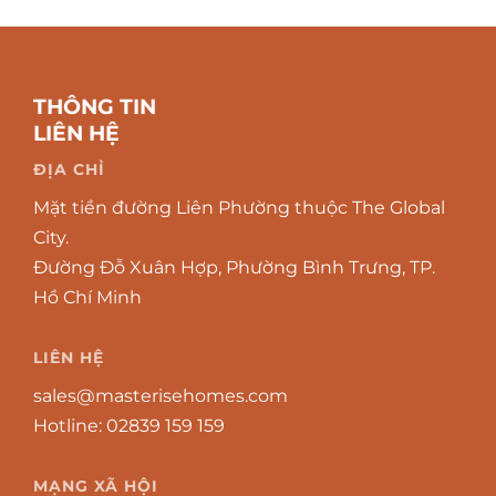
THÔNG TIN
LIÊN HỆ
ĐỊA CHỈ
Mặt tiền đường Liên Phường thuộc The Global
City.
Đường Đỗ Xuân Hợp, Phường Bình Trưng, TP.
Hồ Chí Minh
LIÊN HỆ
sales@masterisehomes.com
Hotline:
02839 159 159
MẠNG XÃ HỘI