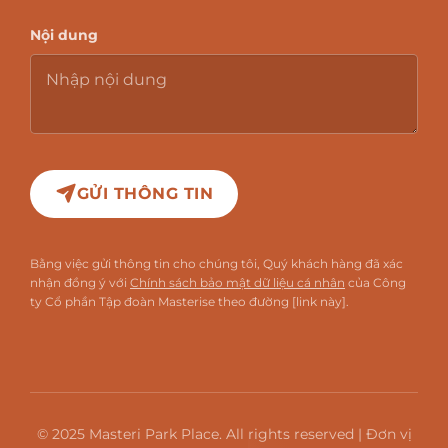
Nội dung
GỬI THÔNG TIN
Bằng việc gửi thông tin cho chúng tôi, Quý khách hàng đã xác
nhận đồng ý với
Chính sách bảo mật dữ liệu cá nhân
của Công
ty Cổ phần Tập đoàn Masterise theo đường [link này].
© 2025 Masteri Park Place. All rights reserved | Đơn vị