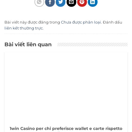
Bài viết này được đăng trong
Chưa được phân loại
. Đánh dấu
liên kết thường trực
.
Bài viết liên quan
1win Casino per chi preferisce wallet e carte rispetto