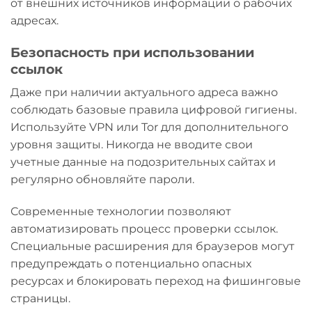
от внешних источников информации о рабочих
адресах.
Безопасность при использовании
ссылок
Даже при наличии актуального адреса важно
соблюдать базовые правила цифровой гигиены.
Используйте VPN или Tor для дополнительного
уровня защиты. Никогда не вводите свои
учетные данные на подозрительных сайтах и
регулярно обновляйте пароли.
Современные технологии позволяют
автоматизировать процесс проверки ссылок.
Специальные расширения для браузеров могут
предупреждать о потенциально опасных
ресурсах и блокировать переход на фишинговые
страницы.