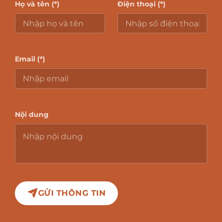
Họ và tên (*)
Điện thoại (*)
Email (*)
Nội dung
GỬI THÔNG TIN