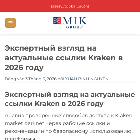
Bỏ
[azezy_topbar_auth]
qua
nội
dung
Экспертный взгляд на
актуальные ссылки Kraken в
2026 году
Đăng vào
3 Tháng 6, 2026
bởi
XUAN BINH NGUYEN
Экспертный взгляд на актуальные
ссылки Kraken в 2026 году
Анализ проверенных способов доступа к Kraken
market darknet через рабочие ссылки и
рекомендации по безопасному использованию
платформы.