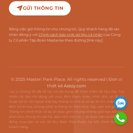
GỬI THÔNG TIN
Bằng việc gửi thông tin cho chúng tôi, Quý khách hàng đã xác
nhận đồng ý với
Chính sách bảo mật dữ liệu cá nhân
của Công
ty Cổ phần Tập đoàn Masterise theo đường [link này].
© 2025 Masteri Park Place. All rights reserved | Đơn vị
thiết kế
Azezy.com
Lưu ý: Chúng tôi đã nỗ lực và cẩn trọng để hoàn thiện tài liệu này. Tuy
nhiên tài liệu chỉ dùng với mục đích tham khảo. Hình ảnh, sơ đồ kỹ
thuật, bố trí nội ngoại thất hay thông tin mô tả về dự án chỉ nhằm mục
đích minh họa, không phải là thông tin hiện thực hay cam kết pháp lý.
Thông tin chính thức về dự án (bao gồm nhưng không giới hạn: tên tòa,
phân khu, thông tin căn hộ, diện tích, tiện ích...) sẽ được căn cứ trên hợp
đồng mua bán và các tài liệu được thỏa thuận, ký kết chính thức với
khách hàng.