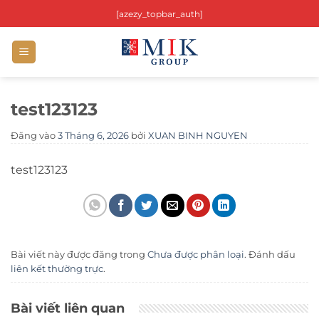
Bỏ
[azezy_topbar_auth]
qua
nội
dung
test123123
Đăng vào
3 Tháng 6, 2026
bởi
XUAN BINH NGUYEN
test123123
Bài viết này được đăng trong
Chưa được phân loại
. Đánh dấu
liên kết thường trực
.
Bài viết liên quan